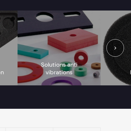
Solutions anti
on
vibrations