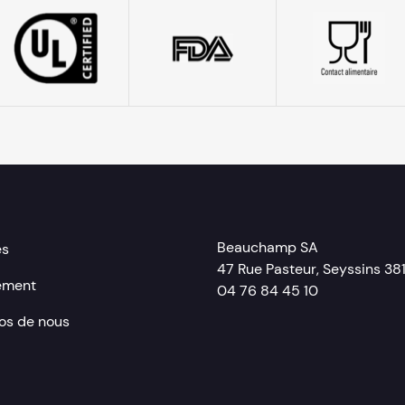
Beauchamp SA
es
47 Rue Pasteur, Seyssins 38
ement
04 76 84 45 10
os de nous