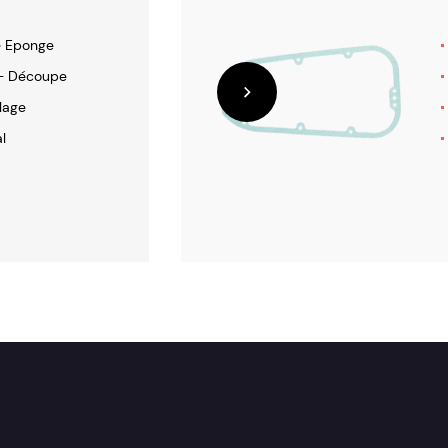
 Eponge
- Découpe
lage
l