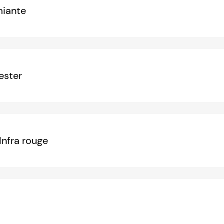
miante
yester
Infra rouge