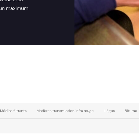
r un maximum
Médias filtrants
Matières transmission infra rouge
Lièges
Bitume