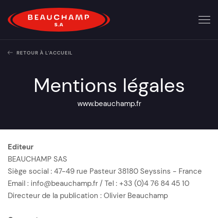
RETOUR À L'ACCUEIL
Mentions légales
www.beauchamp.fr
Editeur
BEAUCHAMP SAS
Siège social : 47-49 rue Pasteur 38180 Seyssins - France
Email : info@beauchamp.fr / Tel : +33 (0)4 76 84 45 10
Directeur de la publication : Olivier Beauchamp